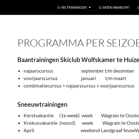
G-SKI TRAININGEN
G-SKIËN WAAROM?
PROGRAMMA PER SEIZO
Baantrainingen Skiclub Wolfskamer te Huiz
najaarscursus september t/m december
voorjaarscursus januari t/m maart
combinatiecursus = najaarscursus + voorjaarscursus
Sneeuwtrainingen
Kerstvakantie (1e week) week Wagrain te Oosten
Krokusvakantie (noord) week Wagrain te Ooste
April weekend Landgraaf SnowWo