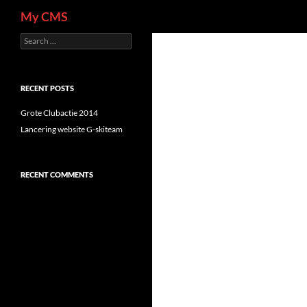
Search
My CMS
Search
Skip
for:
to
content
RECENT POSTS
Grote Clubactie 2014
Lancering website G-skiteam
RECENT COMMENTS