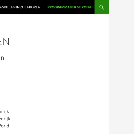
G-SKITEAM IN ZUID-KOREA
PROGRAMMA PER SEIZOEN
EN
en
rijk
nrijk
rld